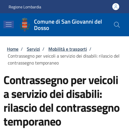
Salta al contenuto principale
Skip to footer content
Regione Lombardia
Comune di San Giovanni del
Dosso
Briciole di pane
Home
/
Servizi
/
Mobilità e trasporti
/
Contrassegno per veicoli a servizio dei disabili: rilascio del
contrassegno temporaneo
Contrassegno per veicoli
a servizio dei disabili:
rilascio del contrassegno
temporaneo