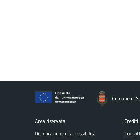
Comune di Sa
Footer menu
Area riservata
Crediti
Dichiarazione di accessibilità
Contatt