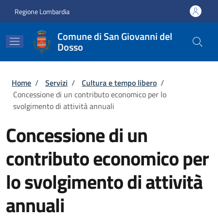
Salta al contenuto principale
Skip to footer content
Regione Lombardia
Comune di San Giovanni del
Dosso
Briciole di pane
Home
/
Servizi
/
Cultura e tempo libero
/
Concessione di un contributo economico per lo
svolgimento di attività annuali
Concessione di un
contributo economico per
lo svolgimento di attività
annuali