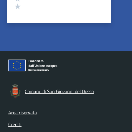
Valuta 1 stelle su 5
Comune di San Giovanni del Dosso
Footer menu
Area riservata
Crediti