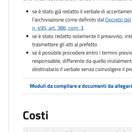
se è stato già redatto il verbale di accertament
l'archiviazione come definito dal
Decreto del
n. 495, art. 386, com. 3
.
se è stato redatto solamente il preavviso, in
trasmettere gli atti al prefetto
se è possibile procedere entro i termini previst
responsabile, differente da quello inizialmente
destinatario il verbale senza coinvolgere il pr
Moduli da compilare e documenti da allegar
Costi
Tipo di pagamento
Importo