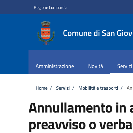
Salta al contenuto principale
Skip to footer content
Regione Lombardia
Comune di San Giov
Amministrazione
Novità
Servizi
Briciole di pane
Home
/
Servizi
/
Mobilità e trasporti
/
Ann
Annullamento in a
preavviso o verba