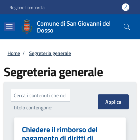
Salta al contenuto principale
Skip to footer content
Regione Lombardia
Comune di San Giovanni del
Dosso
Briciole di pane
Home
/
Segreteria generale
Segreteria generale
Cerca i contenuti che nel
titolo contengono:
Chiedere il rimborso del
pagamento di diritti di