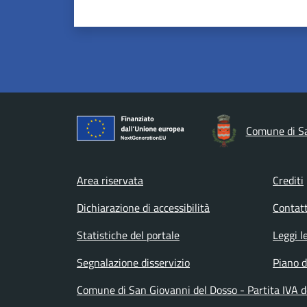
Comune di Sa
Footer menu
Area riservata
Crediti
Dichiarazione di accessibilità
Contatt
Statistiche del portale
Leggi l
Segnalazione disservizio
Piano d
Comune di San Giovanni del Dosso - Partita IVA 