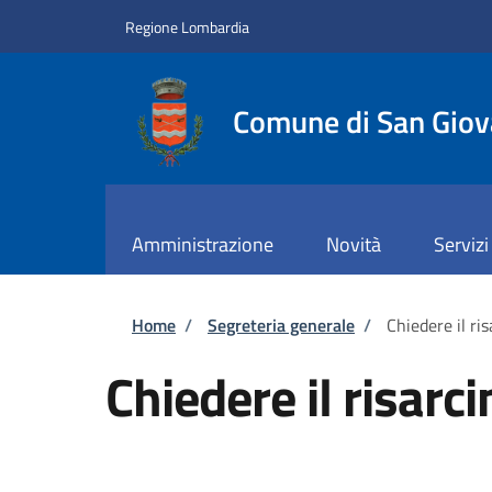
Salta al contenuto principale
Skip to footer content
Regione Lombardia
Comune di San Giov
Amministrazione
Novità
Servizi
Briciole di pane
Home
/
Segreteria generale
/
Chiedere il ri
Chiedere il risar