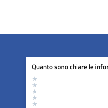
Quanto sono chiare le info
Valutazione
Valuta 5 stelle su 5
Valuta 4 stelle su 5
Valuta 3 stelle su 5
Valuta 2 stelle su 5
Valuta 1 stelle su 5