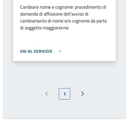
Cambiare nome e cognome: procedimento di
domanda di affissione dell’avviso di
cambiamento di nome e/o cognome da parte
di soggetto maggiorenne
VAI AL SERVIZIO
Pagina attuale
1
Pagina precedente
Prossima pagina