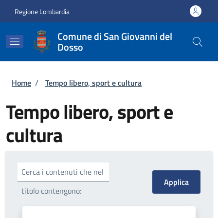
Salta al contenuto principale
Skip to footer content
Regione Lombardia
Comune di San Giovanni del
Dosso
Briciole di pane
Home
/
Tempo libero, sport e cultura
Tempo libero, sport e
cultura
Cerca i contenuti che nel
titolo contengono: