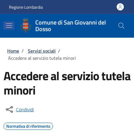
Salta al contenuto principale
Skip to footer content
Regione Lombardia
Comune di San Giovanni del
Dosso
Briciole di pane
Home
/
Servizi sociali
/
Accedere al servizio tutela minori
Accedere al servizio tutela
minori
Condividi
Normativa di riferimento