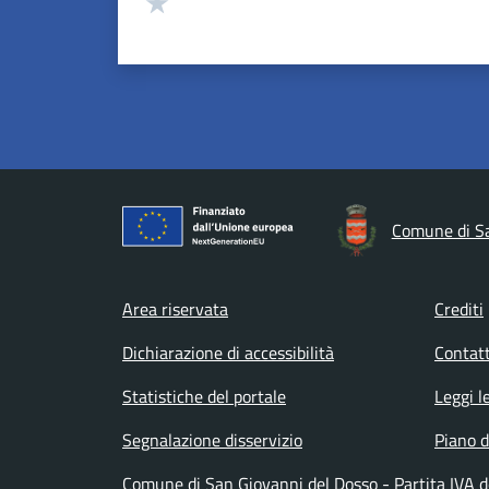
Valuta 1 stelle su 5
Comune di Sa
Footer menu
Area riservata
Crediti
Dichiarazione di accessibilità
Contatt
Statistiche del portale
Leggi l
Segnalazione disservizio
Piano d
Comune di San Giovanni del Dosso - Partita IVA 