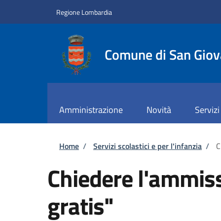
Salta al contenuto principale
Skip to footer content
Regione Lombardia
Comune di San Giov
Amministrazione
Novità
Servizi
Briciole di pane
Home
/
Servizi scolastici e per l'infanzia
/
C
Chiedere l'ammissi
gratis"