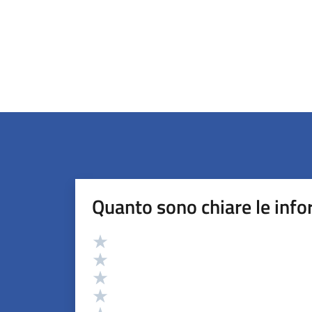
Quanto sono chiare le info
Valutazione
Valuta 5 stelle su 5
Valuta 4 stelle su 5
Valuta 3 stelle su 5
Valuta 2 stelle su 5